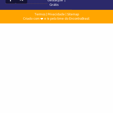
destaque
|
Grátis
Termos
|
Privacidade
|
Sitemap
Criado com ❤️ e ☕ pelo time do EncontraBrasil