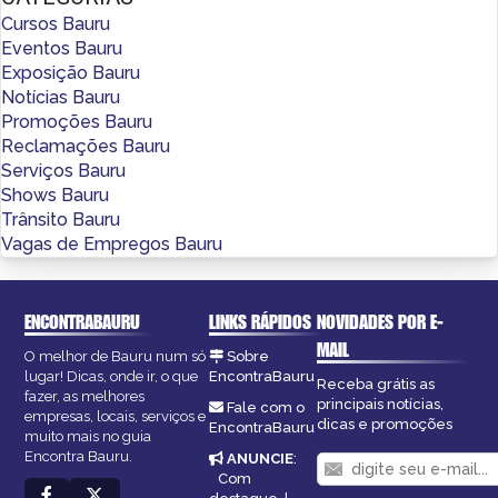
Cursos Bauru
Eventos Bauru
Exposição Bauru
Notícias Bauru
Promoções Bauru
Reclamações Bauru
Serviços Bauru
Shows Bauru
Trânsito Bauru
Vagas de Empregos Bauru
ENCONTRABAURU
LINKS RÁPIDOS
NOVIDADES POR E-
MAIL
O melhor de Bauru num só
Sobre
lugar! Dicas, onde ir, o que
EncontraBauru
Receba grátis as
fazer, as melhores
principais notícias,
Fale com o
empresas, locais, serviços e
dicas e promoções
EncontraBauru
muito mais no guia
Encontra Bauru.
ANUNCIE
:
Com