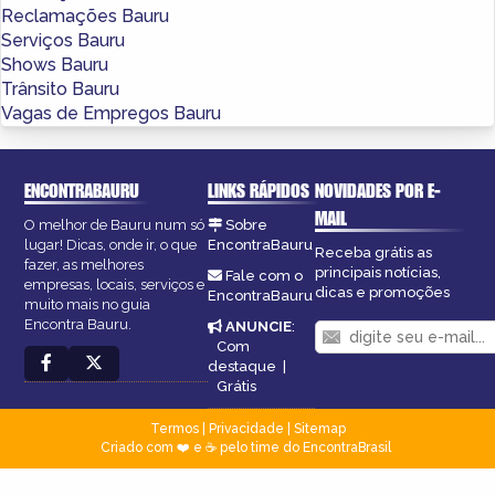
Reclamações Bauru
Serviços Bauru
Shows Bauru
Trânsito Bauru
Vagas de Empregos Bauru
ENCONTRABAURU
LINKS RÁPIDOS
NOVIDADES POR E-
MAIL
O melhor de Bauru num só
Sobre
lugar! Dicas, onde ir, o que
EncontraBauru
Receba grátis as
fazer, as melhores
principais notícias,
Fale com o
empresas, locais, serviços e
dicas e promoções
EncontraBauru
muito mais no guia
Encontra Bauru.
ANUNCIE
:
Com
destaque
|
Grátis
Termos
|
Privacidade
|
Sitemap
Criado com ❤️ e ☕ pelo time do EncontraBrasil