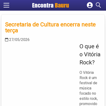
Encontra
Bauru
Cadastrar empresa
Fazer login
Secretaria de Cultura encerra neste
Criar conta
terça
27/05/2026
O que é
o Vitória
Rock?
O Vitória
Rock é um
festival de
música
focado no
estilo rock,
promovido