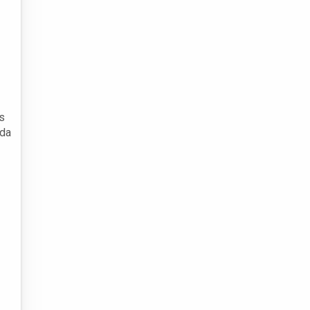
s
 da