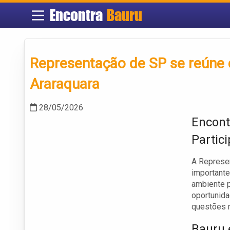
Encontra
Bauru
Representação de SP se reúne 
Araraquara
28/05/2026
Encont
Partic
A Represe
importante
ambiente p
oportunid
questões r
Bauru 