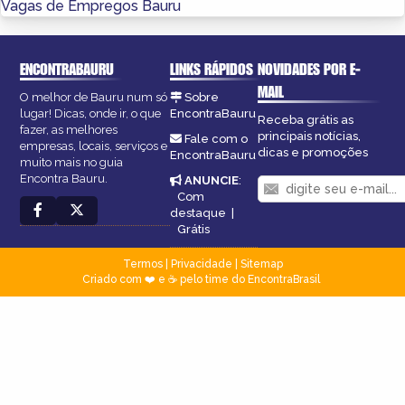
Vagas de Empregos Bauru
ENCONTRABAURU
LINKS RÁPIDOS
NOVIDADES POR E-
MAIL
O melhor de Bauru num só
Sobre
lugar! Dicas, onde ir, o que
EncontraBauru
Receba grátis as
fazer, as melhores
principais notícias,
Fale com o
empresas, locais, serviços e
dicas e promoções
EncontraBauru
muito mais no guia
Encontra Bauru.
ANUNCIE
:
Com
destaque
|
Grátis
Termos
|
Privacidade
|
Sitemap
Criado com ❤️ e ☕ pelo time do EncontraBrasil