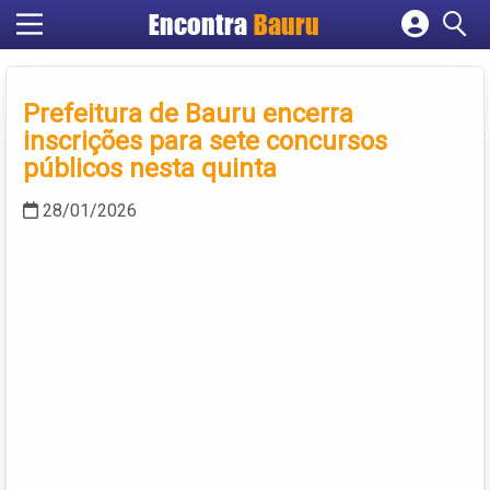
Encontra
Bauru
Cadastrar empresa
Fazer login
Prefeitura de Bauru encerra
Criar conta
inscrições para sete concursos
públicos nesta quinta
28/01/2026