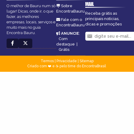
MAIL
O melhor de Bauru num só
Sobre
lugar! Dicas, onde ir, o que
EncontraBauru
Receba grátis as
fazer, as melhores
principais notícias,
Fale com o
empresas, locais, serviços e
dicas e promoções
EncontraBauru
muito mais no guia
Encontra Bauru.
ANUNCIE
:
Com
destaque
|
Grátis
Termos
|
Privacidade
|
Sitemap
Criado com ❤️ e ☕ pelo time do EncontraBrasil