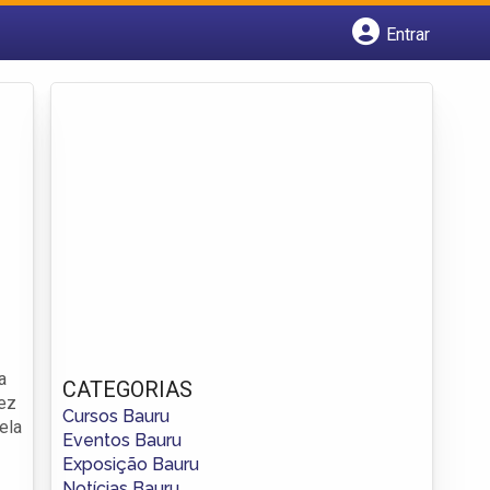
Entrar
Cadastrar empresa
Fazer login
Criar conta
a
CATEGORIAS
vez
Cursos Bauru
ela
Eventos Bauru
Exposição Bauru
Notícias Bauru