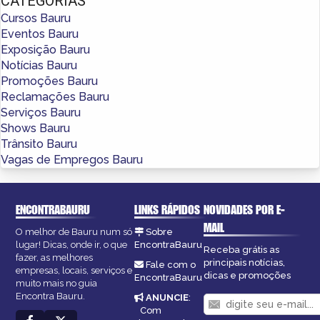
CATEGORIAS
Cursos Bauru
Eventos Bauru
Exposição Bauru
Notícias Bauru
Promoções Bauru
Reclamações Bauru
Serviços Bauru
Shows Bauru
Trânsito Bauru
Vagas de Empregos Bauru
ENCONTRABAURU
LINKS RÁPIDOS
NOVIDADES POR E-
MAIL
O melhor de Bauru num só
Sobre
lugar! Dicas, onde ir, o que
EncontraBauru
Receba grátis as
fazer, as melhores
principais notícias,
Fale com o
empresas, locais, serviços e
dicas e promoções
EncontraBauru
muito mais no guia
Encontra Bauru.
ANUNCIE
:
Com