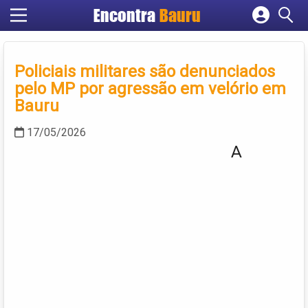
Encontra
Bauru
Cadastrar empresa
Fazer login
Policiais militares são denunciados
Criar conta
pelo MP por agressão em velório em
Bauru
17/05/2026
A