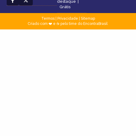
destaque
|
Grátis
Termos
|
Privacidade
|
Sitemap
Criado com ❤️ e ☕ pelo time do EncontraBrasil