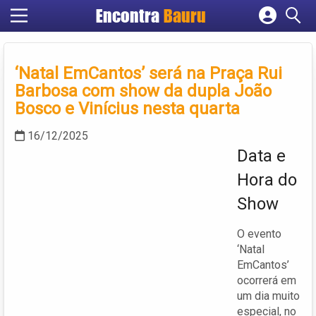
Encontra
Bauru
Cadastrar empresa
Fazer login
‘Natal EmCantos’ será na Praça Rui
Criar conta
Barbosa com show da dupla João
Bosco e Vinícius nesta quarta
16/12/2025
Data e
Hora do
Show
O evento
‘Natal
EmCantos’
ocorrerá em
um dia muito
especial, no