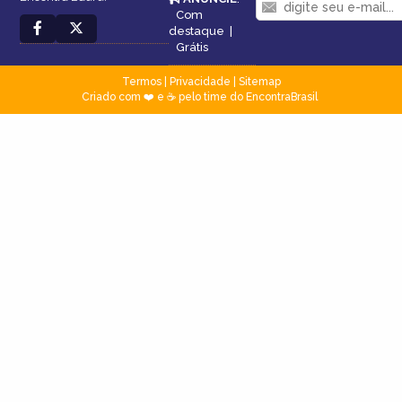
Com
destaque
|
Grátis
Termos
|
Privacidade
|
Sitemap
Criado com ❤️ e ☕ pelo time do EncontraBrasil