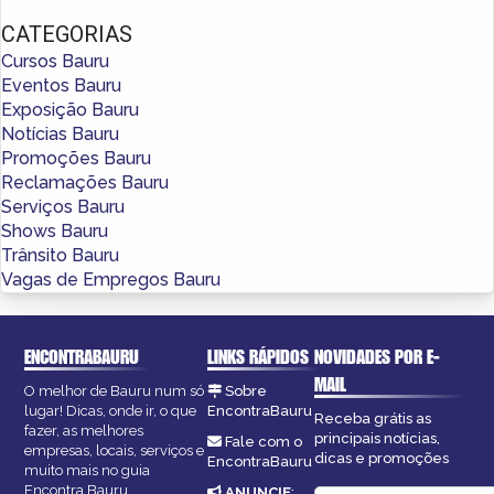
CATEGORIAS
Cursos Bauru
Eventos Bauru
Exposição Bauru
Notícias Bauru
Promoções Bauru
Reclamações Bauru
Serviços Bauru
Shows Bauru
Trânsito Bauru
Vagas de Empregos Bauru
ENCONTRABAURU
LINKS RÁPIDOS
NOVIDADES POR E-
MAIL
O melhor de Bauru num só
Sobre
lugar! Dicas, onde ir, o que
EncontraBauru
Receba grátis as
fazer, as melhores
principais notícias,
Fale com o
empresas, locais, serviços e
dicas e promoções
EncontraBauru
muito mais no guia
Encontra Bauru.
ANUNCIE
: