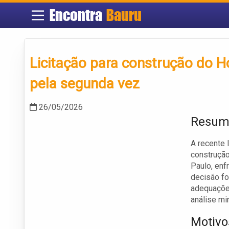
Encontra
Bauru
Licitação para construção do H
pela segunda vez
26/05/2026
Resumo
A recente 
construção
Paulo, enf
decisão fo
adequações
análise mi
Motivo