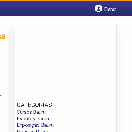
Entrar
Cadastrar empresa
Fazer login
Criar conta
sa
a
CATEGORIAS
Cursos Bauru
Eventos Bauru
Exposição Bauru
Notícias Bauru