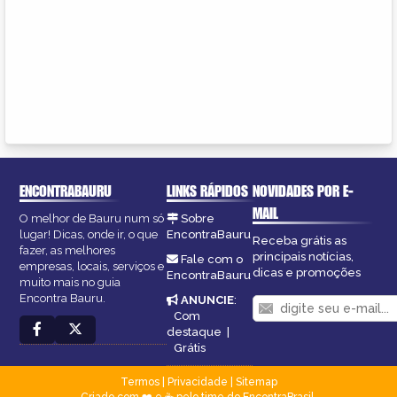
ENCONTRABAURU
LINKS RÁPIDOS
NOVIDADES POR E-
MAIL
O melhor de Bauru num só
Sobre
lugar! Dicas, onde ir, o que
EncontraBauru
Receba grátis as
fazer, as melhores
principais notícias,
Fale com o
empresas, locais, serviços e
dicas e promoções
EncontraBauru
muito mais no guia
Encontra Bauru.
ANUNCIE
:
Com
destaque
|
Grátis
Termos
|
Privacidade
|
Sitemap
Criado com ❤️ e ☕ pelo time do EncontraBrasil