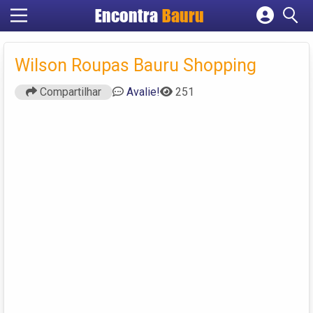
Encontra
Bauru
Cadastrar empresa
Fazer login
Wilson Roupas Bauru Shopping
Criar conta
Compartilhar
Avalie!
251