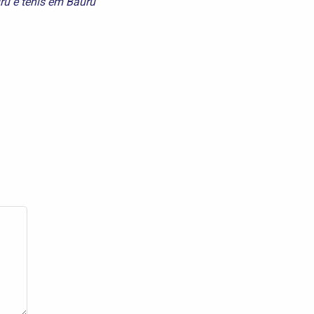
ru
e
tênis em Bauru