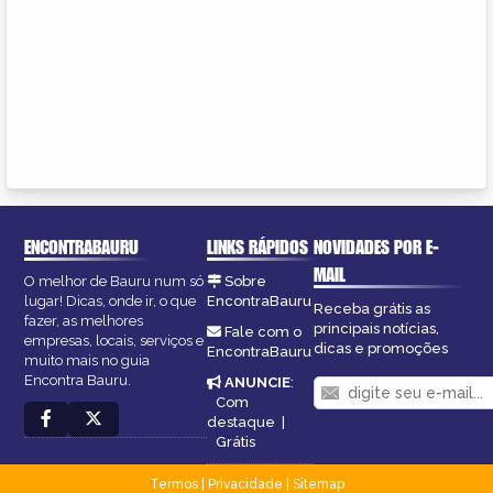
ENCONTRABAURU
LINKS RÁPIDOS
NOVIDADES POR E-
MAIL
O melhor de Bauru num só
Sobre
lugar! Dicas, onde ir, o que
EncontraBauru
Receba grátis as
fazer, as melhores
principais notícias,
Fale com o
empresas, locais, serviços e
dicas e promoções
EncontraBauru
muito mais no guia
Encontra Bauru.
ANUNCIE
:
Com
destaque
|
Grátis
Termos
|
Privacidade
|
Sitemap