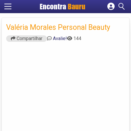
Encontra
Bauru
Cadastrar empresa
Fazer login
Valéria Morales Personal Beauty
Criar conta
Compartilhar
Avalie!
144