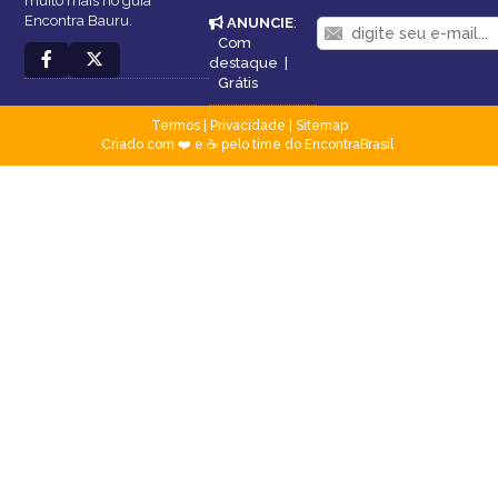
muito mais no guia
Encontra Bauru.
ANUNCIE
:
Com
destaque
|
Grátis
Termos
|
Privacidade
|
Sitemap
Criado com ❤️ e ☕ pelo time do EncontraBrasil