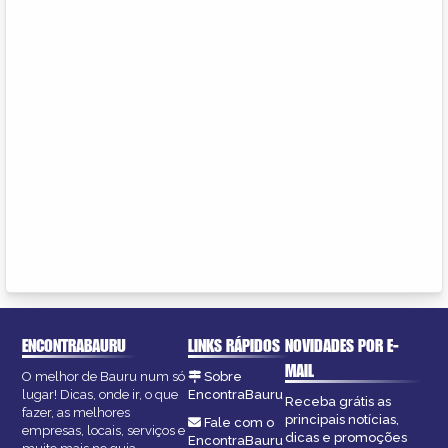
ENCONTRABAURU
LINKS RÁPIDOS
NOVIDADES POR E-
MAIL
O melhor de Bauru num só
Sobre
lugar! Dicas, onde ir, o que
EncontraBauru
Receba grátis as
fazer, as melhores
principais notícias,
Fale com o
empresas, locais, serviços e
dicas e promoções
EncontraBauru