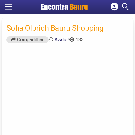
Encontra
Bauru
Cadastrar empresa
Fazer login
Sofia Olbrich Bauru Shopping
Criar conta
Compartilhar
Avalie!
183