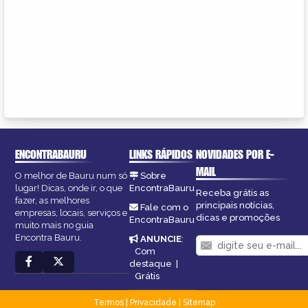
ENCONTRABAURU
LINKS RÁPIDOS
NOVIDADES POR E-
MAIL
O melhor de Bauru num só
Sobre
lugar! Dicas, onde ir, o que
EncontraBauru
Receba grátis as
fazer, as melhores
principais notícias,
Fale com o
empresas, locais, serviços e
dicas e promoções
EncontraBauru
muito mais no guia
Encontra Bauru.
ANUNCIE
:
Com
destaque
|
Grátis
Termos
|
Privacidade
|
Sitemap