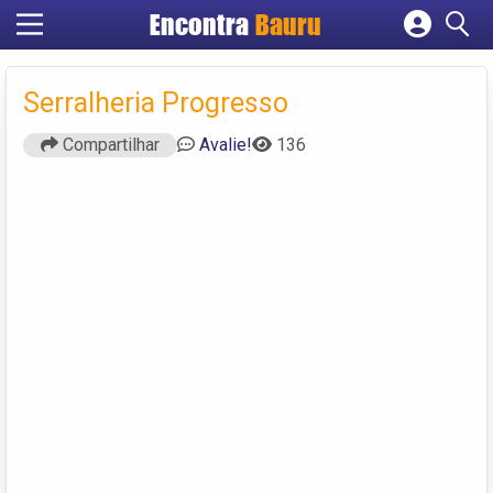
Encontra
Bauru
Cadastrar empresa
Fazer login
Serralheria Progresso
Criar conta
Compartilhar
Avalie!
136