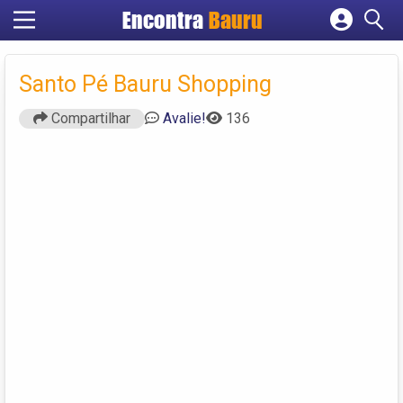
Encontra
Bauru
Cadastrar empresa
Fazer login
Santo Pé Bauru Shopping
Criar conta
Compartilhar
Avalie!
136