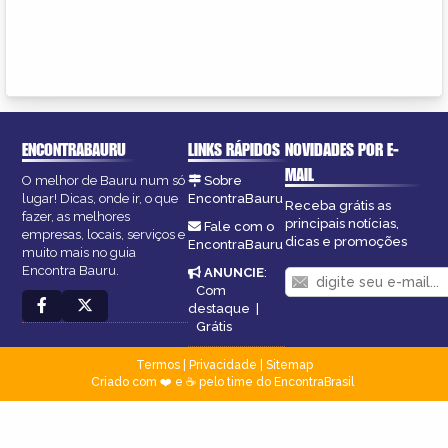
ENCONTRABAURU
LINKS RÁPIDOS
NOVIDADES POR E-
MAIL
O melhor de Bauru num só
Sobre
lugar! Dicas, onde ir, o que
EncontraBauru
Receba grátis as
fazer, as melhores
principais notícias,
Fale com o
empresas, locais, serviços e
dicas e promoções
EncontraBauru
muito mais no guia
Encontra Bauru.
ANUNCIE
:
Com
destaque
|
Grátis
Termos
|
Privacidade
|
Sitemap
Criado com ❤️ e ☕ pelo time do EncontraBrasil