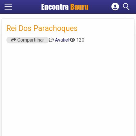
Encontra
Bauru
Cadastrar empresa
Fazer login
Rei Dos Parachoques
Criar conta
Compartilhar
Avalie!
120