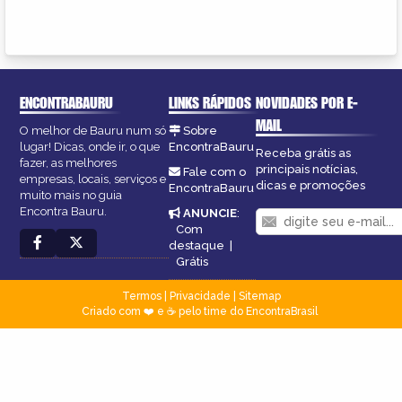
ENCONTRABAURU
LINKS RÁPIDOS
NOVIDADES POR E-
MAIL
O melhor de Bauru num só
Sobre
lugar! Dicas, onde ir, o que
EncontraBauru
Receba grátis as
fazer, as melhores
principais notícias,
Fale com o
empresas, locais, serviços e
dicas e promoções
EncontraBauru
muito mais no guia
Encontra Bauru.
ANUNCIE
:
Com
destaque
|
Grátis
Termos
|
Privacidade
|
Sitemap
Criado com ❤️ e ☕ pelo time do EncontraBrasil