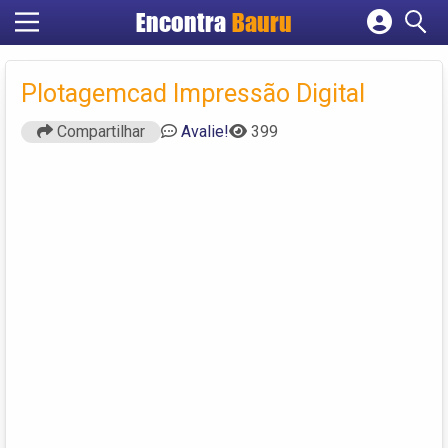
Encontra
Bauru
Cadastrar empresa
Fazer login
Plotagemcad Impressão Digital
Criar conta
Compartilhar
Avalie!
399