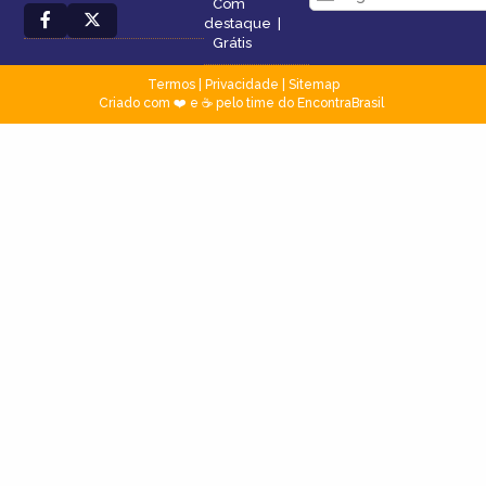
Com
destaque
|
Grátis
Termos
|
Privacidade
|
Sitemap
Criado com ❤️ e ☕ pelo time do EncontraBrasil