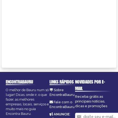
ENCONTRABAURU
LINKS RÁPIDOS
NOVIDADES POR E-
MAIL
O melhor de Bauru num só
Sobre
lugar! Dicas, onde ir, o que
EncontraBauru
Receba grátis as
fazer, as melhores
principais notícias,
Fale com o
empresas, locais, serviços e
dicas e promoções
EncontraBauru
muito mais no guia
Encontra Bauru.
ANUNCIE
: