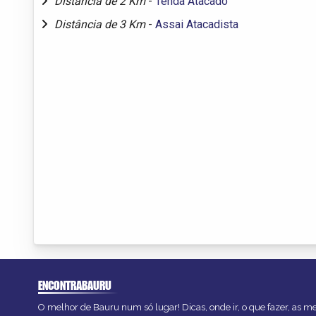
Distância de 2 Km
-
Tenda Atacado
Distância de 3 Km
-
Assai Atacadista
ENCONTRABAURU
O melhor de Bauru num só lugar! Dicas, onde ir, o que fazer, as 