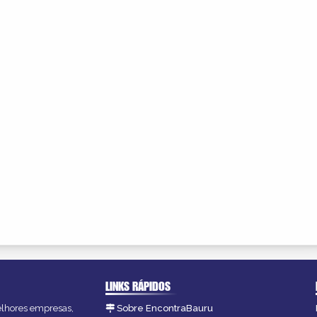
LINKS RÁPIDOS
melhores empresas,
Sobre EncontraBauru