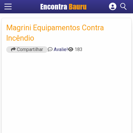
Encontra
Bauru
Cadastrar empresa
Fazer login
Magrini Equipamentos Contra
Criar conta
Incêndio
Compartilhar
Avalie!
183