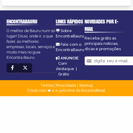
ENCONTRABAURU
LINKS RÁPIDOS
NOVIDADES POR E-
MAIL
O melhor de Bauru num só
Sobre
lugar! Dicas, onde ir, o que
EncontraBauru
Receba grátis as
fazer, as melhores
principais notícias,
Fale com o
empresas, locais, serviços e
dicas e promoções
EncontraBauru
muito mais no guia
Encontra Bauru.
ANUNCIE
:
Com
destaque
|
Grátis
Termos
|
Privacidade
|
Sitemap
Criado com ❤️ e ☕ pelo time do EncontraBrasil