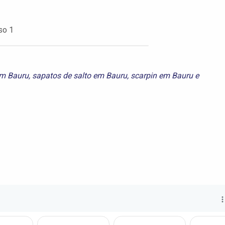
so 1
em Bauru
,
sapatos de salto em Bauru
,
scarpin em Bauru
e