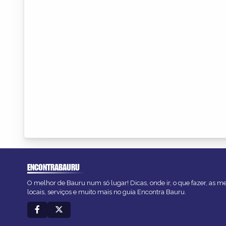
ENCONTRABAURU
O melhor de Bauru num só lugar! Dicas, onde ir, o que fazer, as 
locais, serviços e muito mais no guia Encontra Bauru.