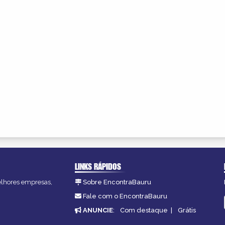
LINKS RÁPIDOS
melhores empresas,
Sobre EncontraBauru
Fale com o EncontraBauru
ANUNCIE
:
Com destaque
|
Grátis