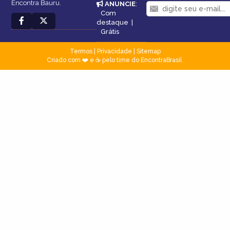
Encontra Bauru.
ANUNCIE
:
Com
destaque
|
Grátis
Termos
|
Privacidade
|
Sitemap
Criado com ❤️ e ☕ pelo time do EncontraBrasil