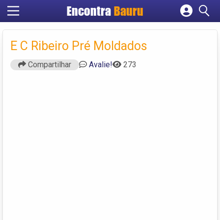
Encontra
Bauru
Cadastrar empresa
Fazer login
E C Ribeiro Pré Moldados
Criar conta
Compartilhar
Avalie!
273