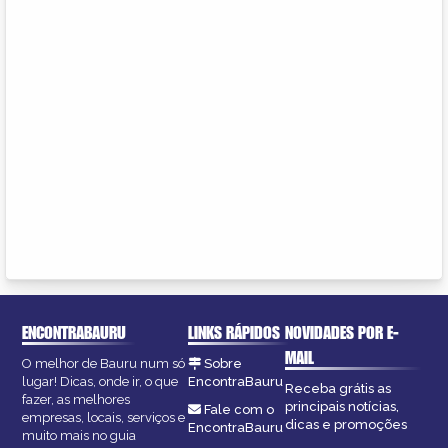
ENCONTRABAURU
LINKS RÁPIDOS
NOVIDADES POR E-
MAIL
O melhor de Bauru num só
Sobre
lugar! Dicas, onde ir, o que
EncontraBauru
Receba grátis as
fazer, as melhores
principais notícias,
Fale com o
empresas, locais, serviços e
dicas e promoções
EncontraBauru
muito mais no guia