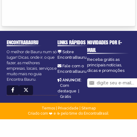
ENCONTRABAURU
LINKS RÁPIDOS
NOVIDADES POR E-
MAIL
O melhor de Bauru num só
Sobre
lugar! Dicas, onde ir, o que
EncontraBauru
Receba grátis as
fazer, as melhores
principais notícias,
Fale com o
empresas, locais, serviços e
dicas e promoções
EncontraBauru
muito mais no guia
Encontra Bauru.
ANUNCIE
:
Com
destaque
|
Grátis
Termos
|
Privacidade
|
Sitemap
Criado com ❤️ e ☕ pelo time do EncontraBrasil