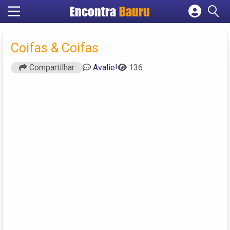
Encontra
Bauru
Cadastrar empresa
Fazer login
Coifas & Coifas
Criar conta
Compartilhar
Avalie!
136