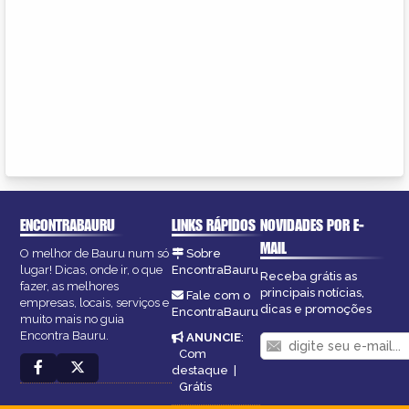
ENCONTRABAURU
LINKS RÁPIDOS
NOVIDADES POR E-
MAIL
O melhor de Bauru num só
Sobre
lugar! Dicas, onde ir, o que
EncontraBauru
Receba grátis as
fazer, as melhores
principais notícias,
Fale com o
empresas, locais, serviços e
dicas e promoções
EncontraBauru
muito mais no guia
Encontra Bauru.
ANUNCIE
:
Com
destaque
|
Grátis