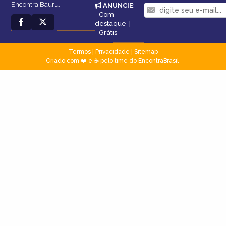
Encontra Bauru.
ANUNCIE
:
Com
destaque
|
Grátis
Termos
|
Privacidade
|
Sitemap
Criado com ❤️ e ☕ pelo time do EncontraBrasil