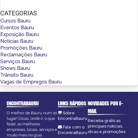
CATEGORIAS
Cursos Bauru
Eventos Bauru
Exposição Bauru
Notícias Bauru
Promoções Bauru
Reclamações Bauru
Serviços Bauru
Shows Bauru
Trânsito Bauru
Vagas de Empregos Bauru
ENCONTRABAURU
LINKS RÁPIDOS
NOVIDADES POR E-
MAIL
O melhor de Bauru num só
Sobre
lugar! Dicas, onde ir, o que
EncontraBauru
Receba grátis as
fazer, as melhores
principais notícias,
Fale com o
empresas, locais, serviços e
dicas e promoções
EncontraBauru
muito mais no guia