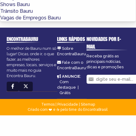
Shows Bauru
Trânsito Bauru
Vagas de Empregos Bauru
ENCONTRABAURU
LINKS RÁPIDOS
NOVIDADES POR E-
MAIL
O melhor de Bauru num só
Sobre
lugar! Dicas, onde ir, o que
EncontraBauru
Receba grátis as
fazer, as melhores
principais notícias,
Fale com o
empresas, locais, serviços e
dicas e promoções
EncontraBauru
muito mais no guia
Encontra Bauru.
ANUNCIE
:
Com
destaque
|
Grátis
Termos
|
Privacidade
|
Sitemap
Criado com ❤️ e ☕ pelo time do EncontraBrasil