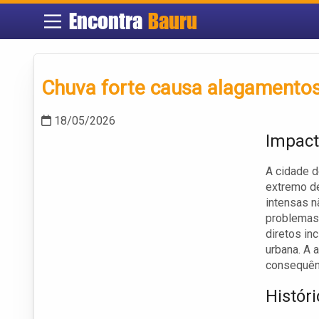
Encontra
Bauru
Chuva forte causa alagamentos
18/05/2026
Impact
A cidade d
extremo de
intensas 
problemas 
diretos in
urbana. A 
consequênc
Histór