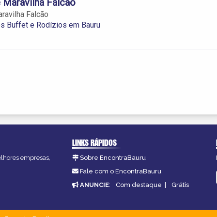
 Maravilha Falcão
ravilha Falcão
s Buffet e Rodízios em Bauru
LINKS RÁPIDOS
melhores empresas,
Sobre EncontraBauru
Fale com o EncontraBauru
ANUNCIE
:
Com destaque
|
Grátis