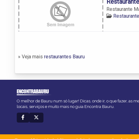
Restaurante
Restaurante Ma
Restaurante
» Veja mais
restaurantes Bauru
ENCONTRABAURU
O melhor de Bauru num só lugar! Dicas, onde ir, o que fazer, as 
locais, serviços e muito mais no guia Encontra Bauru.