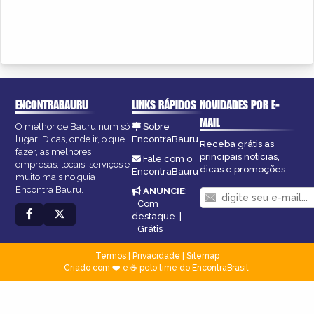
ENCONTRABAURU
LINKS RÁPIDOS
NOVIDADES POR E-
MAIL
O melhor de Bauru num só
Sobre
lugar! Dicas, onde ir, o que
EncontraBauru
Receba grátis as
fazer, as melhores
principais notícias,
Fale com o
empresas, locais, serviços e
dicas e promoções
EncontraBauru
muito mais no guia
Encontra Bauru.
ANUNCIE
:
Com
destaque
|
Grátis
Termos
|
Privacidade
|
Sitemap
Criado com ❤️ e ☕ pelo time do EncontraBrasil