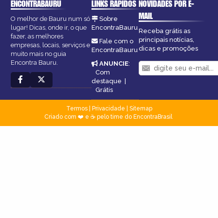
ENCONTRABAURU
LINKS RÁPIDOS
NOVIDADES POR E-
MAIL
O melhor de Bauru num só
Sobre
lugar! Dicas, onde ir, o que
EncontraBauru
Receba grátis as
fazer, as melhores
principais notícias,
Fale com o
empresas, locais, serviços e
dicas e promoções
EncontraBauru
muito mais no guia
Encontra Bauru.
ANUNCIE
:
Com
destaque
|
Grátis
Termos
|
Privacidade
|
Sitemap
Criado com ❤️ e ☕ pelo time do EncontraBrasil