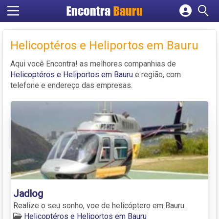
Encontra
Bauru
Cadastrar empresa
Fazer login
Helicoptéros e Heliportos em Bauru
Criar conta
Aqui você Encontra! as melhores companhias de
Helicoptéros e Heliportos em Bauru
e região, com
telefone e endereço das empresas.
Jadlog
Realize o seu sonho, voe de helicóptero em Bauru.
Helicoptéros e Heliportos em Bauru