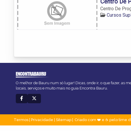
Centro De P
Centro De Prog
Cursos Sup
ENCONTRABAURU
O melhor de Bauru num só lugar! Dicas, onde ir, o que fazer, as 
locais, serviços e muito mais no guia Encontra Bauru.
Termos
|
Privacidade
|
Sitemap
Criado com ❤️ e ☕ pelo time d