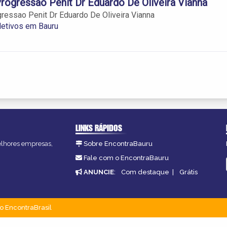
rogressao Penit Dr Eduardo De Oliveira Vianna
ressao Penit Dr Eduardo De Oliveira Vianna
letivos em Bauru
LINKS RÁPIDOS
melhores empresas,
Sobre EncontraBauru
Fale com o EncontraBauru
ANUNCIE
:
Com destaque
|
Grátis
o EncontraBrasil