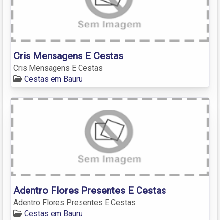
Cris Mensagens E Cestas
Cris Mensagens E Cestas
Cestas em Bauru
Adentro Flores Presentes E Cestas
Adentro Flores Presentes E Cestas
Cestas em Bauru