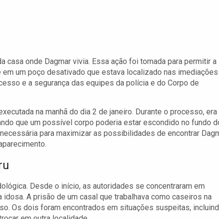
a casa onde Dagmar vivia. Essa ação foi tomada para permitir a
e em um poço desativado que estava localizado nas imediações
 acesso e a segurança das equipes da polícia e do Corpo de
xecutada na manhã do dia 2 de janeiro. Durante o processo, era
tando que um possível corpo poderia estar escondido no fundo d
oi necessária para maximizar as possibilidades de encontrar Dag
aparecimento.
ru
odológica. Desde o início, as autoridades se concentraram em
 idosa. A prisão de um casal que trabalhava como caseiros na
so. Os dois foram encontrados em situações suspeitas, incluin
rocar em outra localidade.