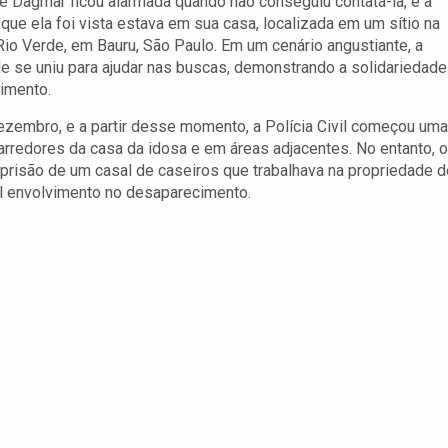
de Dagmar ficou alarmada quando não conseguiu contatá-la, e a
 que ela foi vista estava em sua casa, localizada em um sítio na
Rio Verde, em Bauru, São Paulo. Em um cenário angustiante, a
 se uniu para ajudar nas buscas, demonstrando a solidariedade
imento.
dezembro, e a partir desse momento, a Polícia Civil começou uma
arredores da casa da idosa e em áreas adjacentes. No entanto, o
 prisão de um casal de caseiros que trabalhava na propriedade d
l envolvimento no desaparecimento.