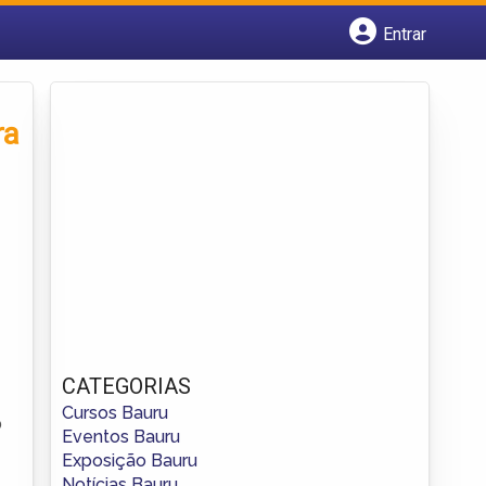
Entrar
Cadastrar empresa
Fazer login
Criar conta
ra
CATEGORIAS
Cursos Bauru
o
Eventos Bauru
Exposição Bauru
Notícias Bauru