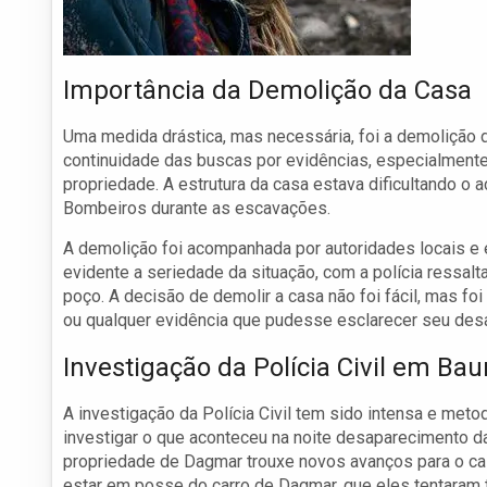
Importância da Demolição da Casa
Uma medida drástica, mas necessária, foi a demolição d
continuidade das buscas por evidências, especialment
propriedade. A estrutura da casa estava dificultando o
Bombeiros durante as escavações.
A demolição foi acompanhada por autoridades locais e e
evidente a seriedade da situação, com a polícia ressal
poço. A decisão de demolir a casa não foi fácil, mas f
ou qualquer evidência que pudesse esclarecer seu des
Investigação da Polícia Civil em Bau
A investigação da Polícia Civil tem sido intensa e met
investigar o que aconteceu na noite desaparecimento da
propriedade de Dagmar trouxe novos avanços para o ca
estar em posse do carro de Dagmar, que eles tentaram t