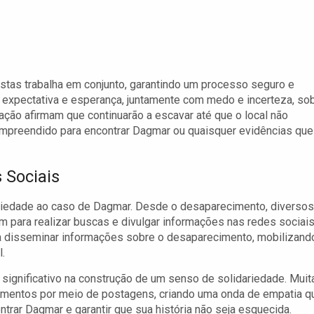
istas trabalha em conjunto, garantindo um processo seguro e
 expectativa e esperança, juntamente com medo e incerteza, so
ção afirmam que continuarão a escavar até que o local não
empreendido para encontrar Dagmar ou quaisquer evidências que
 Sociais
iedade ao caso de Dagmar. Desde o desaparecimento, diversos
m para realizar buscas e divulgar informações nas redes sociais
ra disseminar informações sobre o desaparecimento, mobilizand
l.
significativo na construção de um senso de solidariedade. Muit
mentos por meio de postagens, criando uma onda de empatia q
rar Dagmar e garantir que sua história não seja esquecida.