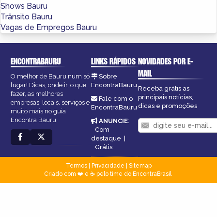
Shows Bauru
Trânsito Bauru
Vagas de Empregos Bauru
ENCONTRABAURU
LINKS RÁPIDOS
NOVIDADES POR E-
MAIL
O melhor de Bauru num só
Sobre
lugar! Dicas, onde ir, o que
EncontraBauru
Receba grátis as
fazer, as melhores
principais notícias,
Fale com o
empresas, locais, serviços e
dicas e promoções
EncontraBauru
muito mais no guia
Encontra Bauru.
ANUNCIE
:
Com
destaque
|
Grátis
Termos
|
Privacidade
|
Sitemap
Criado com ❤️ e ☕ pelo time do EncontraBrasil