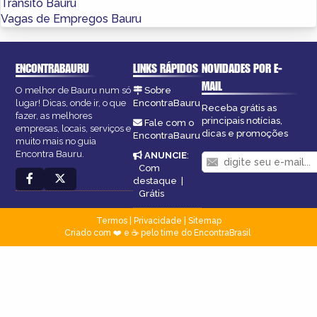
Trânsito Bauru
Vagas de Empregos Bauru
ENCONTRABAURU
LINKS RÁPIDOS
NOVIDADES POR E-
MAIL
O melhor de Bauru num só
Sobre
lugar! Dicas, onde ir, o que
EncontraBauru
Receba grátis as
fazer, as melhores
principais notícias,
Fale com o
empresas, locais, serviços e
dicas e promoções
EncontraBauru
muito mais no guia
Encontra Bauru.
ANUNCIE
:
Com
destaque
|
Grátis
Termos
|
Privacidade
|
Sitemap
Criado com ❤️ e ☕ pelo time do EncontraBrasil