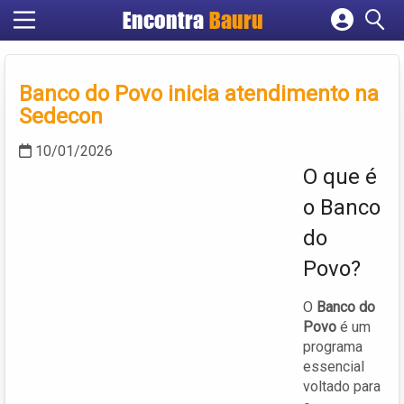
Encontra
Bauru
Cadastrar empresa
Fazer login
Banco do Povo inicia atendimento na
Criar conta
Sedecon
10/01/2026
O que é
o Banco
do
Povo?
O
Banco do
Povo
é um
programa
essencial
voltado para