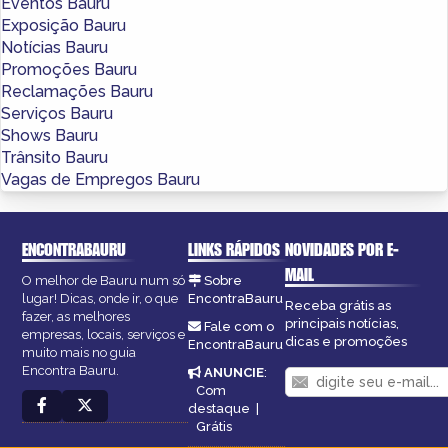
Eventos Bauru
Exposição Bauru
Notícias Bauru
Promoções Bauru
Reclamações Bauru
Serviços Bauru
Shows Bauru
Trânsito Bauru
Vagas de Empregos Bauru
ENCONTRABAURU
LINKS RÁPIDOS
NOVIDADES POR E-
MAIL
O melhor de Bauru num só
Sobre
lugar! Dicas, onde ir, o que
EncontraBauru
Receba grátis as
fazer, as melhores
principais notícias,
Fale com o
empresas, locais, serviços e
dicas e promoções
EncontraBauru
muito mais no guia
Encontra Bauru.
ANUNCIE
:
Com
destaque
|
Grátis