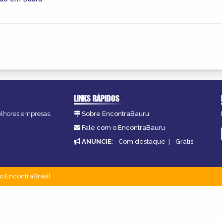
LINKS RÁPIDOS
melhores empresas,
Sobre EncontraBauru
Fale com o EncontraBauru
ANUNCIE
:
Com destaque
|
Grátis
o EncontraBrasil