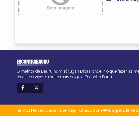
ENCONTRABAURU
O melhor de Bauru num só lugar! Dicas, onde ir, o que fazer, as 
locais, serviços e muito mais no guia Encontra Bauru.
Termos
|
Privacidade
|
Sitemap
Criado com ❤️ e ☕ pelo time d