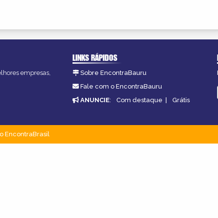
LINKS RÁPIDOS
melhores empresas,
Sobre EncontraBauru
Fale com o EncontraBauru
ANUNCIE
:
Com destaque
|
Grátis
o EncontraBrasil