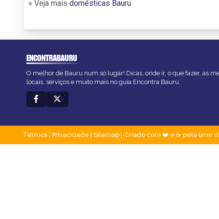
» Veja mais
domésticas Bauru
ENCONTRABAURU
O melhor de Bauru num só lugar! Dicas, onde ir, o que fazer, as 
locais, serviços e muito mais no guia Encontra Bauru.
Termos
|
Privacidade
|
Sitemap
Criado com ❤️ e ☕ pelo time d