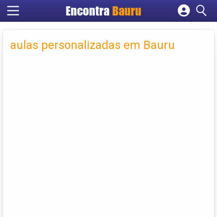
Encontra
Bauru
Cadastrar empresa
Fazer login
aulas personalizadas em Bauru
Criar conta