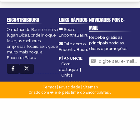
ENCONTRABAURU
LINKS RÁPIDOS
NOVIDADES POR E-
MAIL
O melhor de Bauru num só
Sobre
lugar! Dicas, onde ir, o que
EncontraBauru
Receba grátis as
fazer, as melhores
principais notícias,
Fale com o
empresas, locais, serviços e
dicas e promoções
EncontraBauru
muito mais no guia
Encontra Bauru.
ANUNCIE
:
Com
destaque
|
Grátis
Termos
|
Privacidade
|
Sitemap
Criado com ❤️ e ☕ pelo time do EncontraBrasil