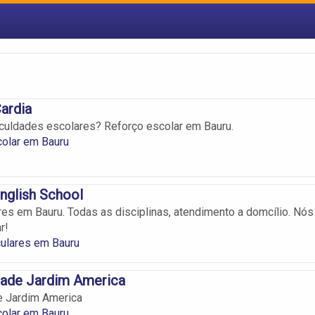
ardia
iculdades escolares? Reforço escolar em Bauru.
olar em Bauru
nglish School
ares em Bauru. Todas as disciplinas, atendimento a domcílio. Nós
r!
culares em Bauru
ade Jardim America
 Jardim America
olar em Bauru