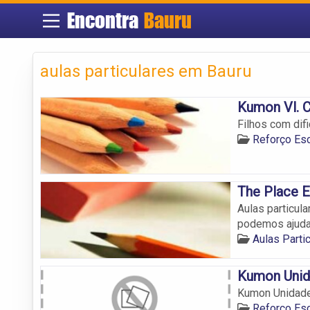
Encontra
Bauru
aulas particulares em Bauru
Kumon Vl. C
Filhos com dif
Reforço Esc
The Place E
Aulas particul
podemos ajuda
Aulas Parti
Kumon Unid
Kumon Unidade
Reforço Esc