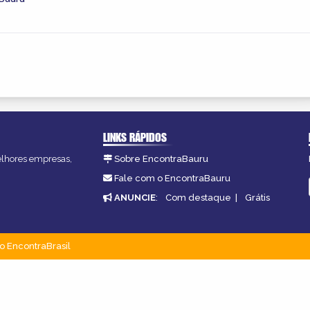
LINKS RÁPIDOS
melhores empresas,
Sobre EncontraBauru
Fale com o EncontraBauru
ANUNCIE
:
Com destaque
|
Grátis
o EncontraBrasil