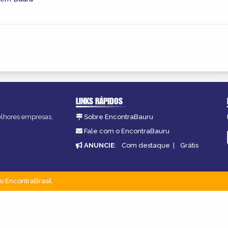
LINKS RÁPIDOS
melhores empresas,
Sobre EncontraBauru
Fale com o EncontraBauru
ANUNCIE
:
Com destaque
|
Grátis
o EncontraBrasil