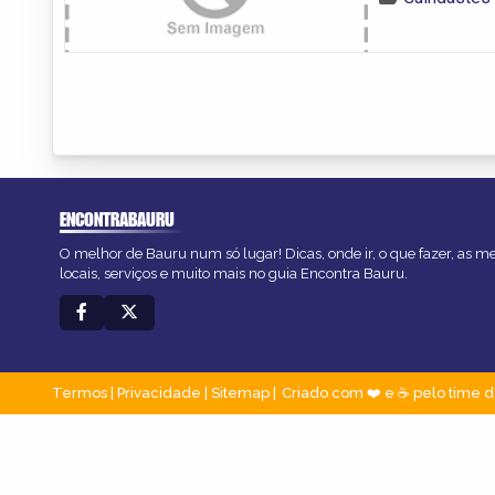
ENCONTRABAURU
O melhor de Bauru num só lugar! Dicas, onde ir, o que fazer, as 
locais, serviços e muito mais no guia Encontra Bauru.
Termos
|
Privacidade
|
Sitemap
Criado com ❤️ e ☕ pelo time d