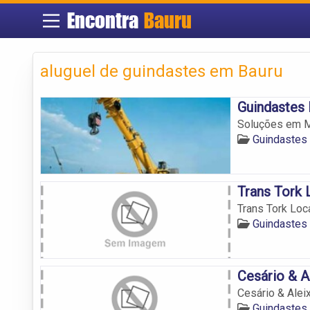
Encontra
Bauru
aluguel de guindastes em Bauru
Guindastes
Soluções em M
Guindastes
Trans Tork
Trans Tork Lo
Guindastes
Cesário & A
Cesário & Alei
Guindastes