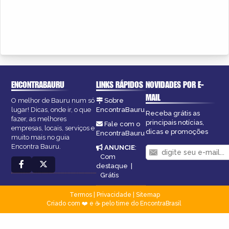
ENCONTRABAURU
LINKS RÁPIDOS
NOVIDADES POR E-
MAIL
O melhor de Bauru num só
Sobre
lugar! Dicas, onde ir, o que
EncontraBauru
Receba grátis as
fazer, as melhores
principais notícias,
Fale com o
empresas, locais, serviços e
dicas e promoções
EncontraBauru
muito mais no guia
Encontra Bauru.
ANUNCIE
:
Com
destaque
|
Grátis
Termos
|
Privacidade
|
Sitemap
Criado com ❤️ e ☕ pelo time do EncontraBrasil